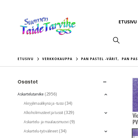
ETUSIVU
ETUSIVU
VERKKOKAUPPA
PAN PASTEL -VÄRIT
,
PAN PAS
Osastot
(2956)
Askartelutarvike
(34)
Akryylimaalikynä ja -tussi
(329)
Alkoholimusteet ja tussit
(9)
Askartelu- ja maalausmuovi
(34)
Askartelu-työvälineet