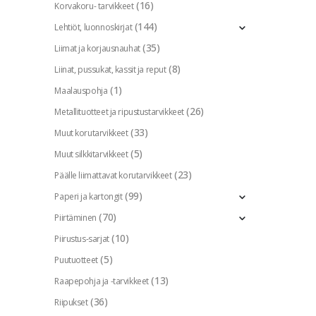
(16)
Korvakoru- tarvikkeet
(144)
Lehtiöt, luonnoskirjat
(35)
Liimat ja korjausnauhat
(8)
Liinat, pussukat, kassit ja reput
(1)
Maalauspohja
(26)
Metallituotteet ja ripustustarvikkeet
(33)
Muut korutarvikkeet
(5)
Muut silkkitarvikkeet
(23)
Päälle liimattavat korutarvikkeet
(99)
Paperi ja kartongit
(70)
Piirtäminen
(10)
Piirustus-sarjat
(5)
Puutuotteet
(13)
Raapepohja ja -tarvikkeet
(36)
Riipukset