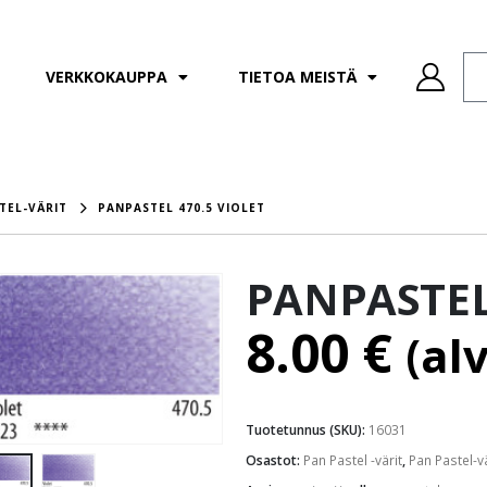
VERKKOKAUPPA
TIETOA MEISTÄ
TEL-VÄRIT
PANPASTEL 470.5 VIOLET
PANPASTEL 
8.00
€
(al
Tuotetunnus (SKU):
16031
Osastot:
Pan Pastel -värit
,
Pan Pastel-vä