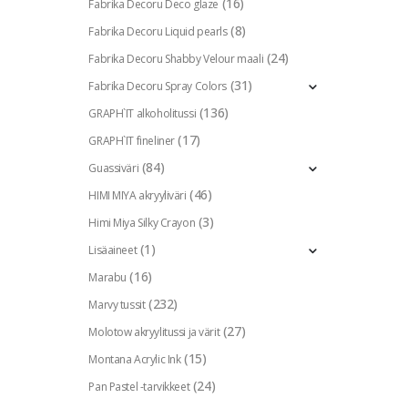
(16)
Fabrika Decoru Deco glaze
(8)
Fabrika Decoru Liquid pearls
(24)
Fabrika Decoru Shabby Velour maali
(31)
Fabrika Decoru Spray Colors
(136)
GRAPH`IT alkoholitussi
(17)
GRAPH`IT fineliner
(84)
Guassiväri
(46)
HIMI MIYA akryyliväri
(3)
Himi Miya Silky Crayon
(1)
Lisäaineet
(16)
Marabu
(232)
Marvy tussit
(27)
Molotow akryylitussi ja värit
(15)
Montana Acrylic Ink
(24)
Pan Pastel -tarvikkeet