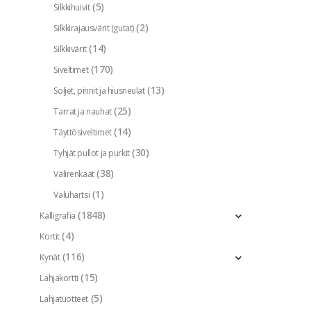
(5)
Silkkihuivit
(2)
Silkkirajausvärit (gutat)
(14)
Silkkivärit
(170)
Siveltimet
(13)
Soljet, pinnit ja hiusneulat
(25)
Tarrat ja nauhat
(14)
Täyttösiveltimet
(30)
Tyhjät pullot ja purkit
(38)
Välirenkaat
(1)
Valuhartsi
(1848)
Kalligrafia
(4)
Kortit
(116)
Kynät
(15)
Lahjakortti
(5)
Lahjatuotteet