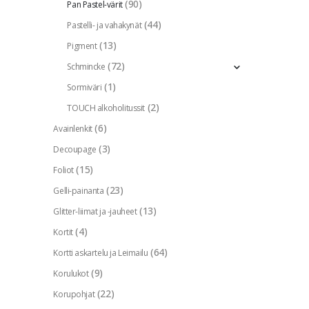
(90)
Pan Pastel-värit
(44)
Pastelli- ja vahakynät
(13)
Pigment
(72)
Schmincke
(1)
Sormiväri
(2)
TOUCH alkoholitussit
(6)
Avainlenkit
(3)
Decoupage
(15)
Foliot
(23)
Gelli-painanta
(13)
Glitter-liimat ja -jauheet
(4)
Kortit
(64)
Kortti askartelu ja Leimailu
(9)
Korulukot
(22)
Korupohjat