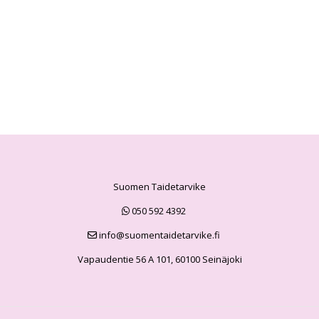
Suomen Taidetarvike
050 592 4392
info@suomentaidetarvike.fi
Vapaudentie 56 A 101, 60100 Seinäjoki