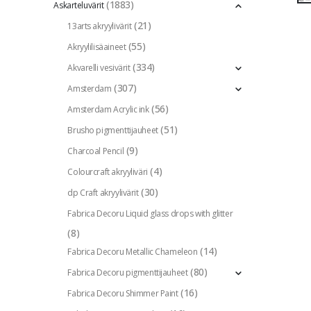
(1883)
Askarteluvärit
(21)
13arts akryylivärit
(55)
Akryylilisäaineet
(334)
Akvarelli vesivärit
(307)
Amsterdam
(56)
Amsterdam Acrylic ink
(51)
Brusho pigmenttijauheet
(9)
Charcoal Pencil
(4)
Colourcraft akryyliväri
(30)
dp Craft akryylivärit
Fabrica Decoru Liquid glass drops with glitter
(8)
(14)
Fabrica Decoru Metallic Chameleon
(80)
Fabrica Decoru pigmenttijauheet
(16)
Fabrica Decoru Shimmer Paint