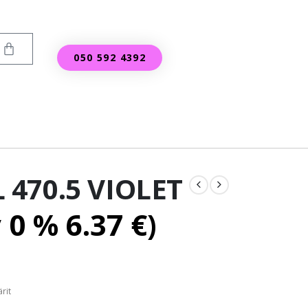
050 592 4392
470.5 VIOLET
v 0 %
6.37
€
)
rit