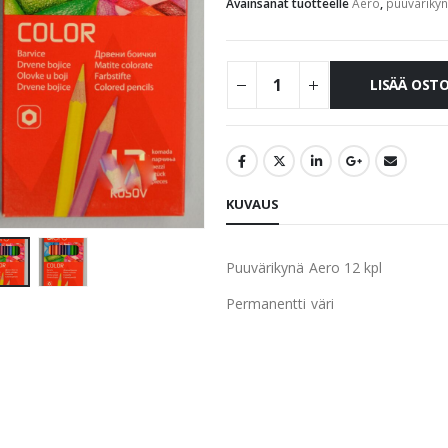
Avainsanat tuotteelle
Aero
,
puuväriky
LISÄÄ OST
KUVAUS
Puuvärikynä Aero 12 kpl
Permanentti väri