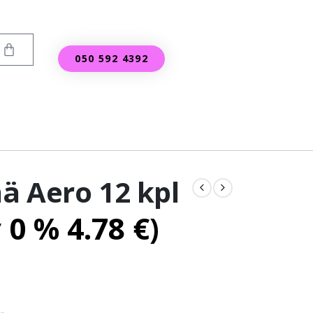
050 592 4392
ä Aero 12 kpl
v 0 %
4.78
€
)