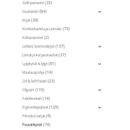
(23)
Gelli-painanta
(84)
Guassiväri
(38)
Kirjat
(73)
Korttiaskartelu ja Leimailu
(2)
Kultausaineet
(137)
Lehtiöt, luonnoskirjat
(37)
Liimat ja korjausnauhat
(81)
Lyijykynät & lyijyt
(14)
Maalauspohja
(23)
Oil & Soft Pastel
(119)
Öljyväri
(14)
Palettiveitset
(129)
Pigmenttijauheet
(9)
Piirustus-sarjat
(74)
Puuvärikynät