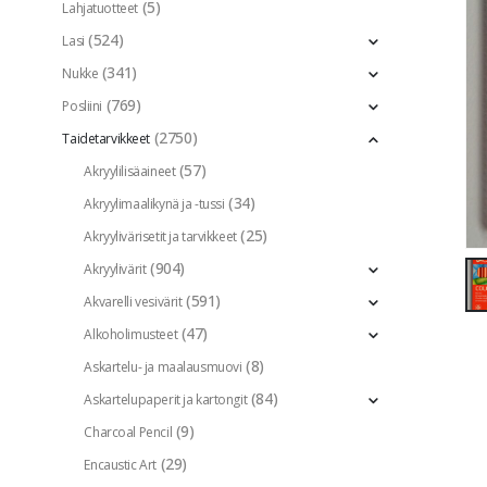
(5)
Lahjatuotteet
(524)
Lasi
(341)
Nukke
(769)
Posliini
(2750)
Taidetarvikkeet
(57)
Akryylilisäaineet
(34)
Akryylimaalikynä ja -tussi
(25)
Akryylivärisetit ja tarvikkeet
(904)
Akryylivärit
(591)
Akvarelli vesivärit
(47)
Alkoholimusteet
(8)
Askartelu- ja maalausmuovi
(84)
Askartelupaperit ja kartongit
(9)
Charcoal Pencil
(29)
Encaustic Art