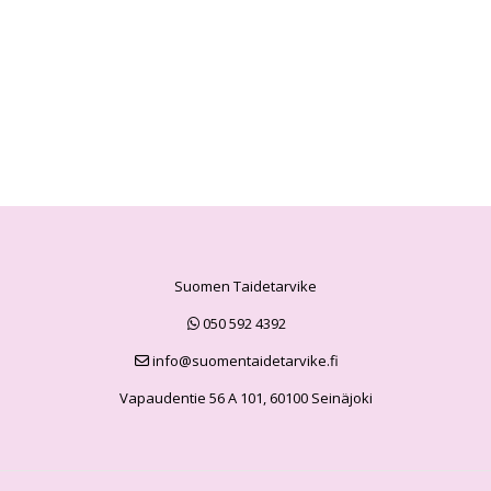
Suomen Taidetarvike
050 592 4392
info@suomentaidetarvike.fi
Vapaudentie 56 A 101, 60100 Seinäjoki