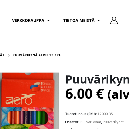
VERKKOKAUPPA
TIETOA MEISTÄ
NÄT
PUUVÄRIKYNÄ AERO 12 KPL
Puuvärikyn
6.00
€
(al
Tuotetunnus (SKU):
17000-35
Osastot:
Puuvärikynät
,
Puuvärikynät