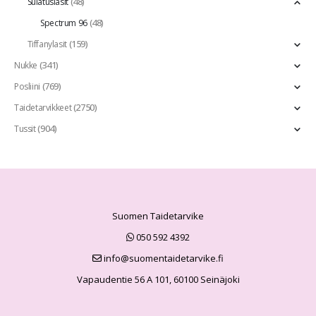
(48)
Sulatuslasit
(48)
Spectrum 96
(159)
Tiffanylasit
(341)
Nukke
(769)
Posliini
(2750)
Taidetarvikkeet
(904)
Tussit
Suomen Taidetarvike
050 592 4392
info@suomentaidetarvike.fi
Vapaudentie 56 A 101, 60100 Seinäjoki