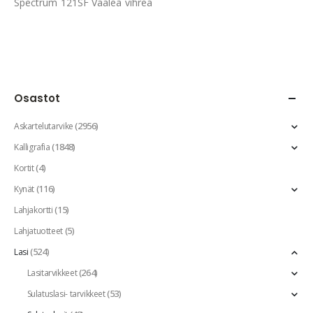
Spectrum 121SF Vaalea vihreä
Osastot
(2956)
Askartelutarvike
(1848)
Kalligrafia
(4)
Kortit
(116)
Kynät
(15)
Lahjakortti
(5)
Lahjatuotteet
(524)
Lasi
(264)
Lasitarvikkeet
(53)
Sulatuslasi- tarvikkeet