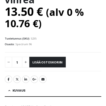
13.50
€
(alv 0 %
10.76
€
)
Tuotetunnus (SKU):
5235
Osasto:
Spectrum 96
LISÄÄ OSTOSKORIIN
KUVAUS