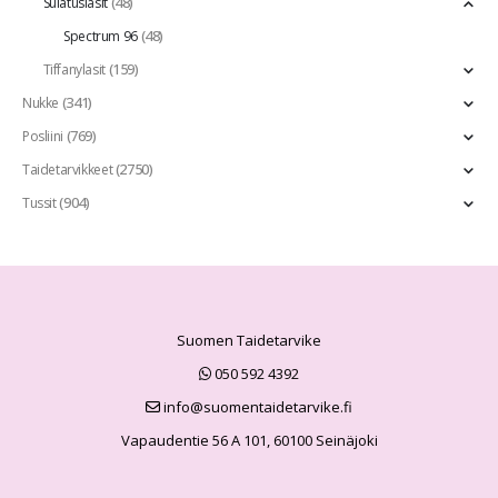
(48)
Sulatuslasit
(48)
Spectrum 96
(159)
Tiffanylasit
(341)
Nukke
(769)
Posliini
(2750)
Taidetarvikkeet
(904)
Tussit
Suomen Taidetarvike
050 592 4392
info@suomentaidetarvike.fi
Vapaudentie 56 A 101, 60100 Seinäjoki