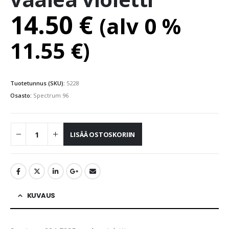
14.50
€
(alv 0 %
11.55
€
)
Tuotetunnus (SKU):
5228
Osasto:
Spectrum 96
LISÄÄ OSTOSKORIIN
KUVAUS