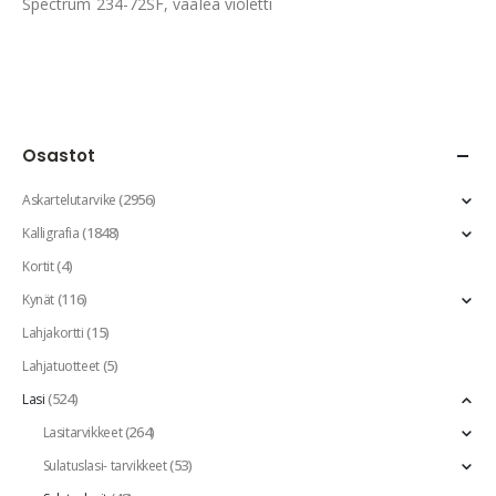
Spectrum 234-72SF, vaalea violetti
Osastot
(2956)
Askartelutarvike
(1848)
Kalligrafia
(4)
Kortit
(116)
Kynät
(15)
Lahjakortti
(5)
Lahjatuotteet
(524)
Lasi
(264)
Lasitarvikkeet
(53)
Sulatuslasi- tarvikkeet