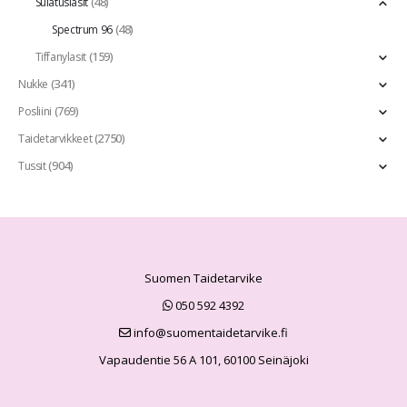
(48)
Sulatuslasit
(48)
Spectrum 96
(159)
Tiffanylasit
(341)
Nukke
(769)
Posliini
(2750)
Taidetarvikkeet
(904)
Tussit
Suomen Taidetarvike
050 592 4392
info@suomentaidetarvike.fi
Vapaudentie 56 A 101, 60100 Seinäjoki