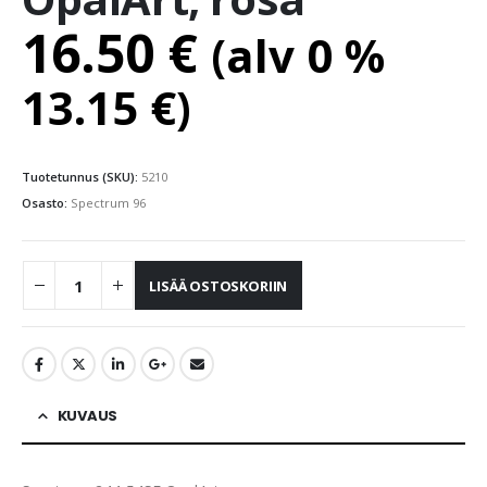
16.50
€
(alv 0 %
13.15
€
)
Tuotetunnus (SKU):
5210
Osasto:
Spectrum 96
LISÄÄ OSTOSKORIIN
KUVAUS