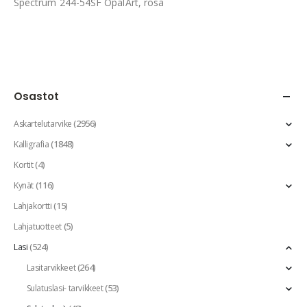
Spectrum 244-54SF OpalArt, rosa
Osastot
(2956)
Askartelutarvike
(1848)
Kalligrafia
(4)
Kortit
(116)
Kynät
(15)
Lahjakortti
(5)
Lahjatuotteet
(524)
Lasi
(264)
Lasitarvikkeet
(53)
Sulatuslasi- tarvikkeet