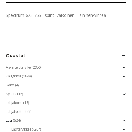
Spectrum 623-76SF spirit, valkoinen – sininen/vihreä
Osastot
(2956)
Askartelutarvike
(1848)
Kalligrafia
(4)
Kortit
(116)
Kynät
(15)
Lahjakortti
(5)
Lahjatuotteet
(524)
Lasi
(264)
Lasitarvikkeet