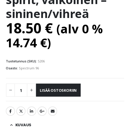
sininen/vihreä
18.50
€
(alv 0 %
14.74
€
)
Tuotetunnus (SKU):
5206
Osasto:
Spectrum 96
LISÄÄ OSTOSKORIIN
KUVAUS