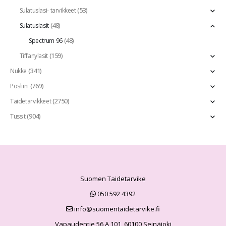
(53)
Sulatuslasi- tarvikkeet
(48)
Sulatuslasit
(48)
Spectrum 96
(159)
Tiffanylasit
(341)
Nukke
(769)
Posliini
(2750)
Taidetarvikkeet
(904)
Tussit
Suomen Taidetarvike
050 592 4392
info@suomentaidetarvike.fi
Vapaudentie 56 A 101, 60100 Seinäjoki