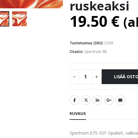
ruskeaksi
19.50
€
(a
Tuotetunnus (SKU):
5209
Osasto:
Spectrum 96
LISÄÄ OST
KUVAUS
Spectrum 675-5SF OpalArt, valkoi