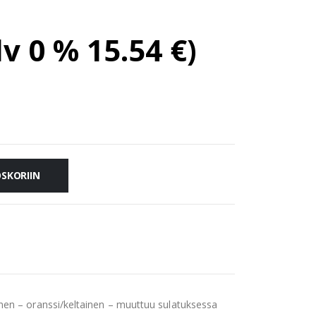
lv 0 %
15.54
€
)
OSKORIIN
nen – oranssi/keltainen – muuttuu sulatuksessa