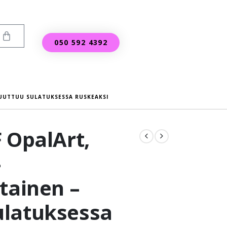
050 592 4392
MUUTTUU SULATUKSESSA RUSKEAKSI
 OpalArt,
–
tainen –
latuksessa