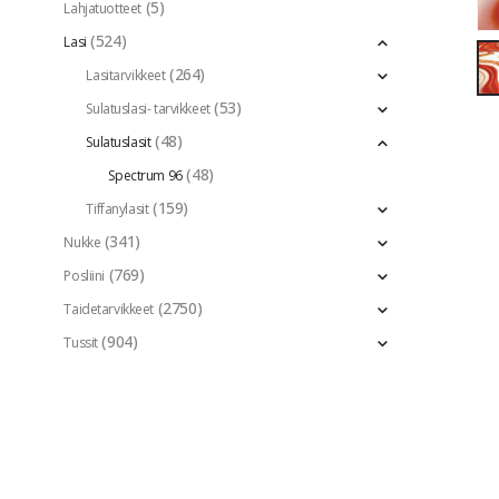
(5)
Lahjatuotteet
(524)
Lasi
(264)
Lasitarvikkeet
(53)
Sulatuslasi- tarvikkeet
(48)
Sulatuslasit
(48)
Spectrum 96
(159)
Tiffanylasit
(341)
Nukke
(769)
Posliini
(2750)
Taidetarvikkeet
(904)
Tussit