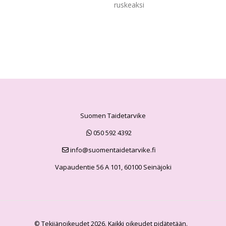
ruskeaksi
Suomen Taidetarvike
050 592 4392
info@suomentaidetarvike.fi
Vapaudentie 56 A 101, 60100 Seinäjoki
© Tekijänoikeudet 2026. Kaikki oikeudet pidätetään.