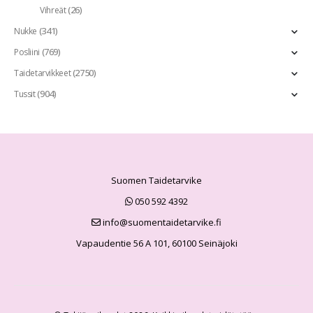
(26)
Vihreät
(341)
Nukke
(769)
Posliini
(2750)
Taidetarvikkeet
(904)
Tussit
Suomen Taidetarvike
050 592 4392
info@suomentaidetarvike.fi
Vapaudentie 56 A 101, 60100 Seinäjoki