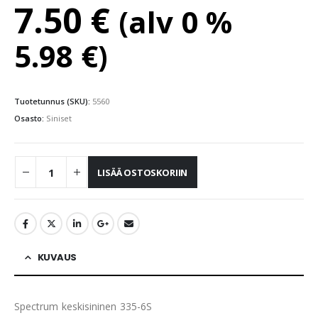
7.50
€
(alv 0 %
5.98
€
)
Tuotetunnus (SKU):
5560
Osasto:
Siniset
LISÄÄ OSTOSKORIIN
KUVAUS
Spectrum keskisininen 335-6S