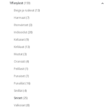
(159)
Tiffanylasit
(13)
Beige ja ruskeat
(7)
Harmaat
(3)
Ihonväriset
(20)
Iridisoidut
(9)
Keltaiset
(13)
Kirkkaat
(3)
Mustat
(4)
Oranssit
(1)
Peililasit
(7)
Punaiset
(16)
Punalilat
(4)
Sinililat
(25)
Siniset
(8)
Valkoiset