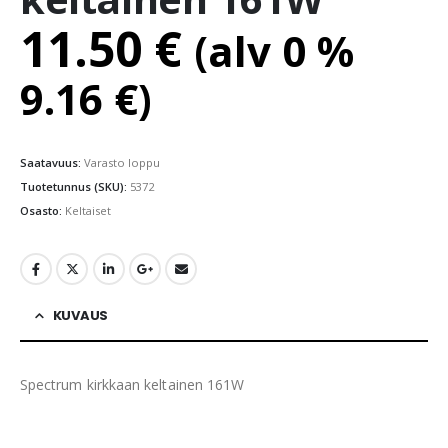
11.50
€
(alv 0 %
9.16
€
)
Saatavuus:
Varasto loppu
Tuotetunnus (SKU):
5372
Osasto:
Keltaiset
KUVAUS
Spectrum kirkkaan keltainen 161W