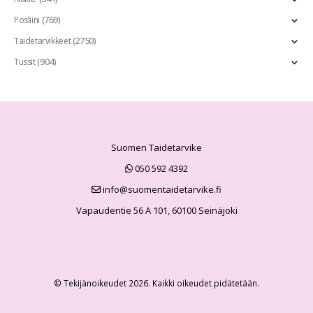
(769)
Posliini
(2750)
Taidetarvikkeet
(904)
Tussit
Suomen Taidetarvike
050 592 4392
info@suomentaidetarvike.fi
Vapaudentie 56 A 101, 60100 Seinäjoki
© Tekijänoikeudet 2026. Kaikki oikeudet pidätetään.