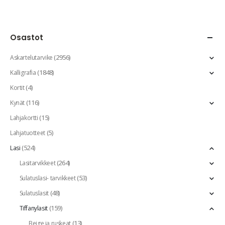
Osastot
(2956)
Askartelutarvike
(1848)
Kalligrafia
(4)
Kortit
(116)
Kynät
(15)
Lahjakortti
(5)
Lahjatuotteet
(524)
Lasi
(264)
Lasitarvikkeet
(53)
Sulatuslasi- tarvikkeet
(48)
Sulatuslasit
(159)
Tiffanylasit
(13)
Beige ja ruskeat