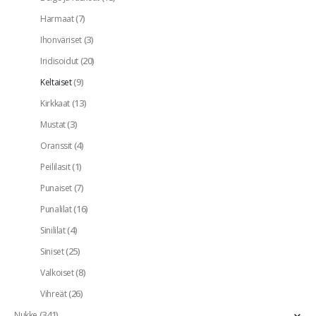
(7)
Harmaat
(3)
Ihonväriset
(20)
Iridisoidut
(9)
Keltaiset
(13)
Kirkkaat
(3)
Mustat
(4)
Oranssit
(1)
Peililasit
(7)
Punaiset
(16)
Punalilat
(4)
Sinililat
(25)
Siniset
(8)
Valkoiset
(26)
Vihreät
(341)
Nukke