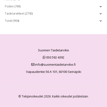
(769)
Posliini
(2750)
Taidetarvikkeet
(904)
Tussit
Suomen Taidetarvike
050 592 4392
info@suomentaidetarvike.fi
Vapaudentie 56 A 101, 60100 Seinäjoki
© Tekijänoikeudet 2026. Kaikki oikeudet pidätetään.