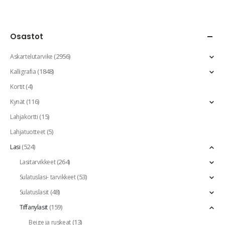
Osastot
(2956)
Askartelutarvike
(1848)
Kalligrafia
(4)
Kortit
(116)
Kynät
(15)
Lahjakortti
(5)
Lahjatuotteet
(524)
Lasi
(264)
Lasitarvikkeet
(53)
Sulatuslasi- tarvikkeet
(48)
Sulatuslasit
(159)
Tiffanylasit
(13)
Beige ja ruskeat