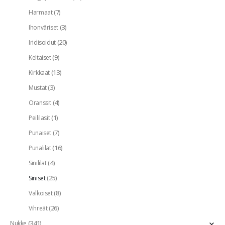
(7)
Harmaat
(3)
Ihonväriset
(20)
Iridisoidut
(9)
Keltaiset
(13)
Kirkkaat
(3)
Mustat
(4)
Oranssit
(1)
Peililasit
(7)
Punaiset
(16)
Punalilat
(4)
Sinililat
(25)
Siniset
(8)
Valkoiset
(26)
Vihreät
(341)
Nukke