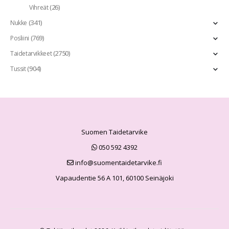
(26)
Vihreät
(341)
Nukke
(769)
Posliini
(2750)
Taidetarvikkeet
(904)
Tussit
Suomen Taidetarvike
050 592 4392
info@suomentaidetarvike.fi
Vapaudentie 56 A 101, 60100 Seinäjoki