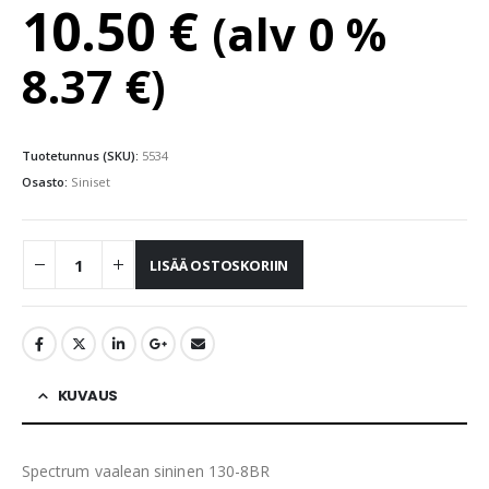
10.50
€
(alv 0 %
8.37
€
)
Tuotetunnus (SKU):
5534
Osasto:
Siniset
LISÄÄ OSTOSKORIIN
KUVAUS
Spectrum vaalean sininen 130-8BR