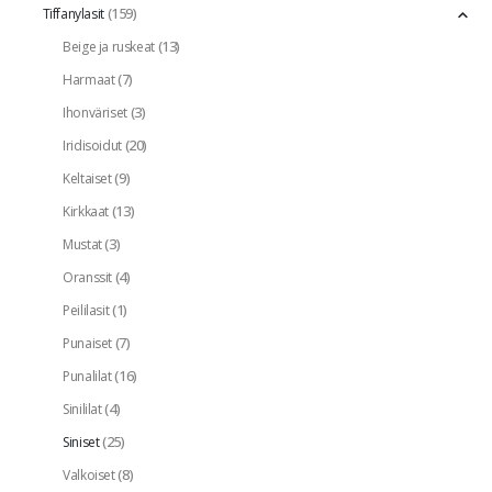
(159)
Tiffanylasit
(13)
Beige ja ruskeat
(7)
Harmaat
(3)
Ihonväriset
(20)
Iridisoidut
(9)
Keltaiset
(13)
Kirkkaat
(3)
Mustat
(4)
Oranssit
(1)
Peililasit
(7)
Punaiset
(16)
Punalilat
(4)
Sinililat
(25)
Siniset
(8)
Valkoiset