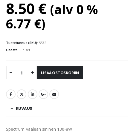
8.50
€
(alv 0 %
6.77
€
)
Tuotetunnus (SKU):
5532
Osasto:
Siniset
LISÄÄ OSTOSKORIIN
KUVAUS
Spectrum vaalean sininen 130-8W