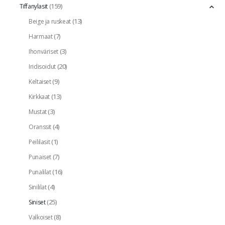
(159)
Tiffanylasit
(13)
Beige ja ruskeat
(7)
Harmaat
(3)
Ihonväriset
(20)
Iridisoidut
(9)
Keltaiset
(13)
Kirkkaat
(3)
Mustat
(4)
Oranssit
(1)
Peililasit
(7)
Punaiset
(16)
Punalilat
(4)
Sinililat
(25)
Siniset
(8)
Valkoiset