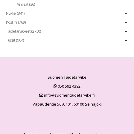
(26)
Vihreät
(341)
Nukke
(769)
Posliini
(2750)
Taidetarvikkeet
(904)
Tussit
Suomen Taidetarvike
050 592 4392
info@suomentaidetarvike.fi
Vapaudentie 56 A 101, 60100 Seinäjoki