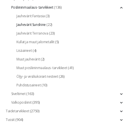
(136)
Posliininmaalaus- tarvikkeet
(3)
Jauhevärit Fantasia
(22)
Jauhevärit Sunshine
(23)
Jauhevärit Terranova
(5)
Kullat ja muut jalometallit
(4)
Lisäaineet
(2)
Muut jauhevärit
(41)
Muut posliininmaalaus- tarvikkeet
(26)
Öljy- ja vesiliukoiset nesteet
(10)
Puhdistusaineet
(163)
Siveltimet
(395)
Valkoposliinit
(2750)
Taidetarvikkeet
(904)
Tussit