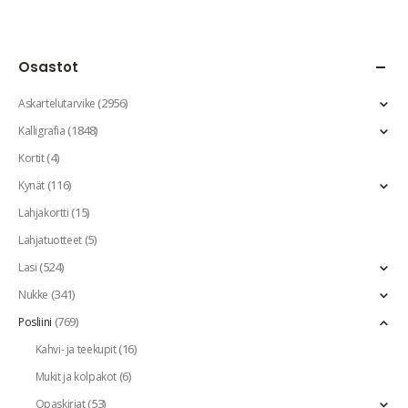
Osastot
(2956)
Askartelutarvike
(1848)
Kalligrafia
(4)
Kortit
(116)
Kynät
(15)
Lahjakortti
(5)
Lahjatuotteet
(524)
Lasi
(341)
Nukke
(769)
Posliini
(16)
Kahvi- ja teekupit
(6)
Mukit ja kolpakot
(53)
Opaskirjat