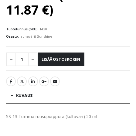
11.87
€
)
Tuotetunnus (SKU):
1420
Osasto:
Jauhevärit Sunshine
LISÄÄ OSTOSKORIIN
KUVAUS
SS-13 Tumma ruusupurppura (kultaväri) 20 ml