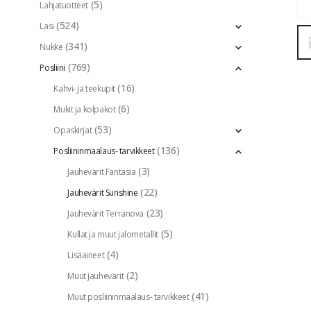
(5)
Lahjatuotteet
(524)
Lasi
(341)
Nukke
(769)
Posliini
(16)
Kahvi- ja teekupit
(6)
Mukit ja kolpakot
(53)
Opaskirjat
(136)
Posliininmaalaus- tarvikkeet
(3)
Jauhevärit Fantasia
(22)
Jauhevärit Sunshine
(23)
Jauhevärit Terranova
(5)
Kullat ja muut jalometallit
(4)
Lisäaineet
(2)
Muut jauhevärit
(41)
Muut posliininmaalaus- tarvikkeet