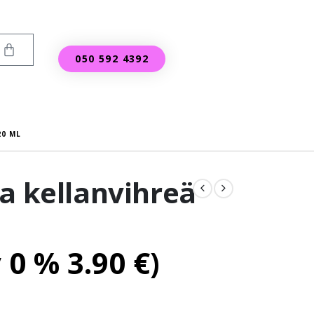
050 592 4392
20 ML
a kellanvihreä
v 0 %
3.90
€
)