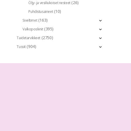
(26)
Öljy- ja vesiliukoiset nesteet
(10)
Puhdistusaineet
(163)
Siveltimet
(395)
Valkoposliinit
(2750)
Taidetarvikkeet
(904)
Tussit