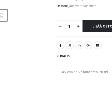
Osasto:
Jauhevärit Sunshine
LISÄÄ OST
KUVAUS
SS-46 Vaalea kellanvihreä 20 ml