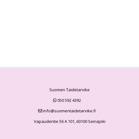
Suomen Taidetarvike
050 592 4392
info@suomentaidetarvike.fi
Vapaudentie 56 A 101, 60100 Seinäjoki