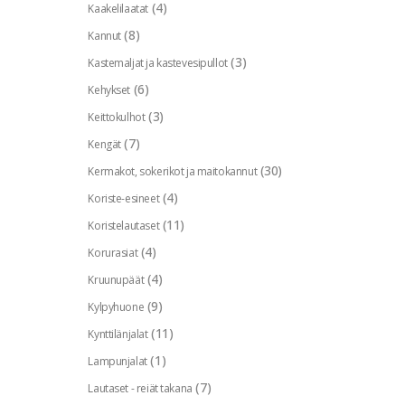
(4)
Kaakelilaatat
(8)
Kannut
(3)
Kastemaljat ja kastevesipullot
(6)
Kehykset
(3)
Keittokulhot
(7)
Kengät
(30)
Kermakot, sokerikot ja maitokannut
(4)
Koriste-esineet
(11)
Koristelautaset
(4)
Korurasiat
(4)
Kruunupäät
(9)
Kylpyhuone
(11)
Kynttilänjalat
(1)
Lampunjalat
(7)
Lautaset - reiät takana