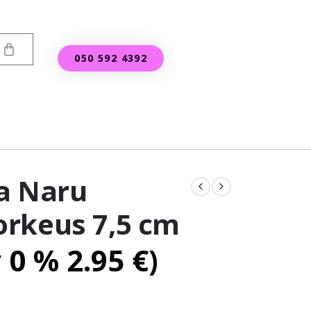
050 592 4392
a Naru
rkeus 7,5 cm
v 0 %
2.95
€
)