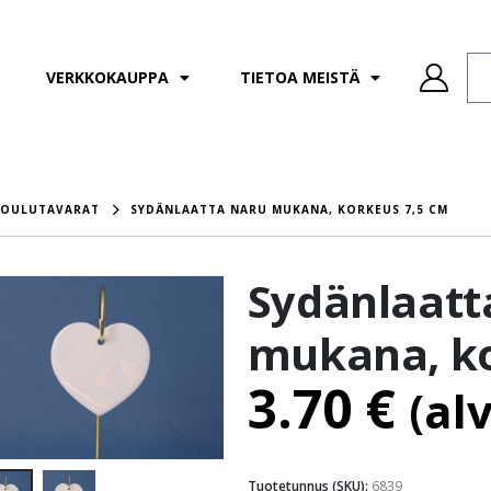
VERKKOKAUPPA
TIETOA MEISTÄ
JOULUTAVARAT
SYDÄNLAATTA NARU MUKANA, KORKEUS 7,5 CM
Sydänlaatt
mukana, ko
3.70
€
(al
Tuotetunnus (SKU):
6839