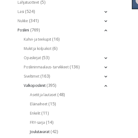
(5)
Lahjatuotteet
(524)
Lasi
(341)
Nukke
(769)
Posliini
(16)
Kahvi- ja teekupit
(6)
Mukit ja kolpakot
(53)
Opaskirjat
(136)
Posliininmaalaus- tarvikkeet
(163)
Siveltimet
(395)
Valkoposliinit
(48)
Asetit ja lautaset
(15)
Eläinaiheet
(11)
Enkelit
(14)
FRY-sarja
(42)
Joulutavarat