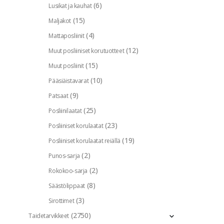
(6)
Lusikat ja kauhat
(15)
Maljakot
(4)
Mattaposliinit
(12)
Muut posliiniset korutuotteet
(15)
Muut posliinit
(10)
Pääsiäistavarat
(9)
Patsaat
(25)
Posliinilaatat
(23)
Posliiniset korulaatat
(19)
Posliiniset korulaatat reiällä
(2)
Punos-sarja
(2)
Rokokoo-sarja
(8)
Säästölippaat
(3)
Sirottimet
(2750)
Taidetarvikkeet