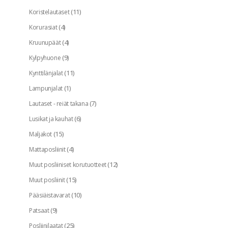
(11)
Koristelautaset
(4)
Korurasiat
(4)
Kruunupäät
(9)
Kylpyhuone
(11)
Kynttilänjalat
(1)
Lampunjalat
(7)
Lautaset - reiät takana
(6)
Lusikat ja kauhat
(15)
Maljakot
(4)
Mattaposliinit
(12)
Muut posliiniset korutuotteet
(15)
Muut posliinit
(10)
Pääsiäistavarat
(9)
Patsaat
(25)
Posliinilaatat