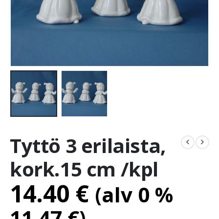
Tyttö 3 erilaista,
kork.15 cm /kpl
14.40
€
(alv 0 %
11.47
€
)