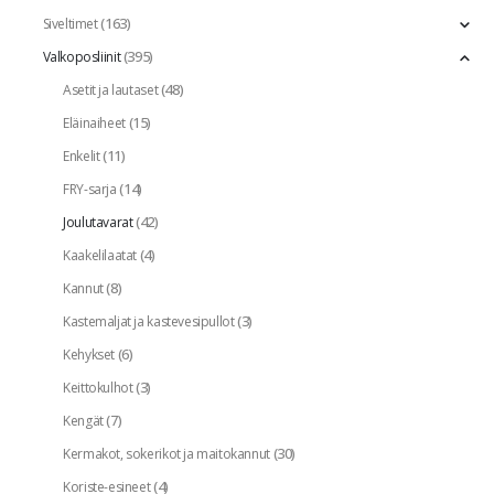
(163)
Siveltimet
(395)
Valkoposliinit
(48)
Asetit ja lautaset
(15)
Eläinaiheet
(11)
Enkelit
(14)
FRY-sarja
(42)
Joulutavarat
(4)
Kaakelilaatat
(8)
Kannut
(3)
Kastemaljat ja kastevesipullot
(6)
Kehykset
(3)
Keittokulhot
(7)
Kengät
(30)
Kermakot, sokerikot ja maitokannut
(4)
Koriste-esineet