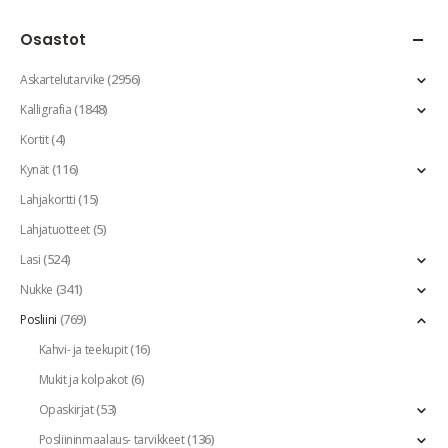
Osastot
(2956)
Askartelutarvike
(1848)
Kalligrafia
(4)
Kortit
(116)
Kynät
(15)
Lahjakortti
(5)
Lahjatuotteet
(524)
Lasi
(341)
Nukke
(769)
Posliini
(16)
Kahvi- ja teekupit
(6)
Mukit ja kolpakot
(53)
Opaskirjat
(136)
Posliininmaalaus- tarvikkeet