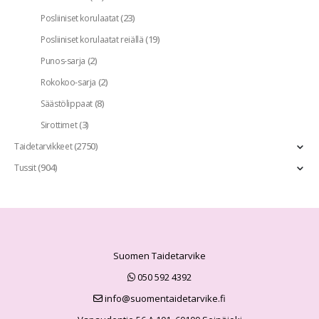
(23)
Posliiniset korulaatat
(19)
Posliiniset korulaatat reiällä
(2)
Punos-sarja
(2)
Rokokoo-sarja
(8)
Säästölippaat
(3)
Sirottimet
(2750)
Taidetarvikkeet
(904)
Tussit
Suomen Taidetarvike
050 592 4392
info@suomentaidetarvike.fi