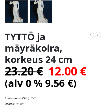
TYTTÖ ja
mäyräkoira,
korkeus 24 cm
23.20
€
12.00
€
(alv 0 %
9.56
€
)
Tuotetunnus (SKU):
6502
Osasto:
Patsaat