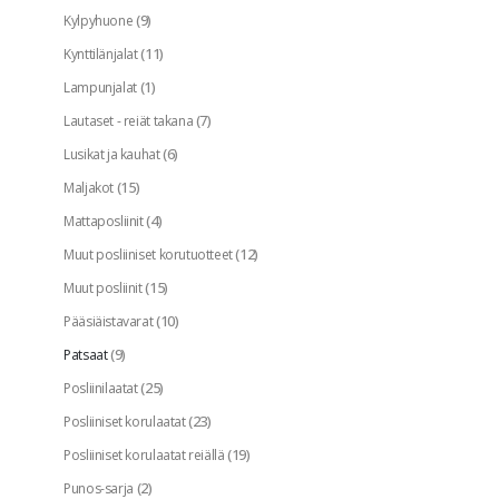
(9)
Kylpyhuone
(11)
Kynttilänjalat
(1)
Lampunjalat
(7)
Lautaset - reiät takana
(6)
Lusikat ja kauhat
(15)
Maljakot
(4)
Mattaposliinit
(12)
Muut posliiniset korutuotteet
(15)
Muut posliinit
(10)
Pääsiäistavarat
(9)
Patsaat
(25)
Posliinilaatat
(23)
Posliiniset korulaatat
(19)
Posliiniset korulaatat reiällä
(2)
Punos-sarja