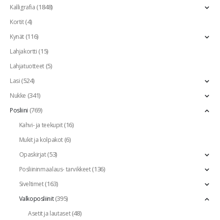
(1848)
Kalligrafia
(4)
Kortit
(116)
Kynät
(15)
Lahjakortti
(5)
Lahjatuotteet
(524)
Lasi
(341)
Nukke
(769)
Posliini
(16)
Kahvi- ja teekupit
(6)
Mukit ja kolpakot
(53)
Opaskirjat
(136)
Posliininmaalaus- tarvikkeet
(163)
Siveltimet
(395)
Valkoposliinit
(48)
Asetit ja lautaset