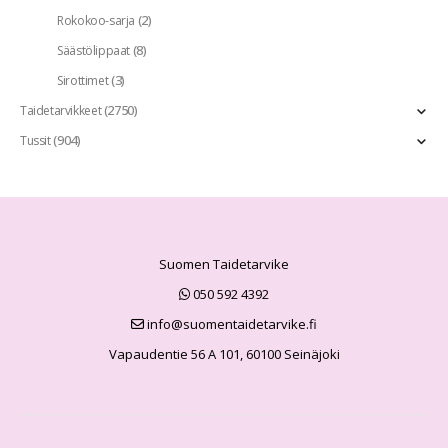
(2)
Rokokoo-sarja
(8)
Säästölippaat
(3)
Sirottimet
(2750)
Taidetarvikkeet
(904)
Tussit
Suomen Taidetarvike
050 592 4392
info@suomentaidetarvike.fi
Vapaudentie 56 A 101, 60100 Seinäjoki