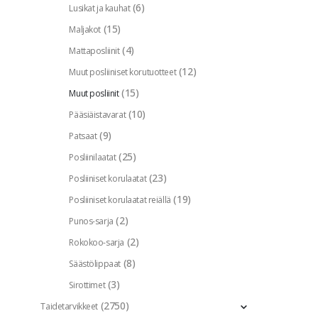
(6)
Lusikat ja kauhat
(15)
Maljakot
(4)
Mattaposliinit
(12)
Muut posliiniset korutuotteet
(15)
Muut posliinit
(10)
Pääsiäistavarat
(9)
Patsaat
(25)
Posliinilaatat
(23)
Posliiniset korulaatat
(19)
Posliiniset korulaatat reiällä
(2)
Punos-sarja
(2)
Rokokoo-sarja
(8)
Säästölippaat
(3)
Sirottimet
(2750)
Taidetarvikkeet