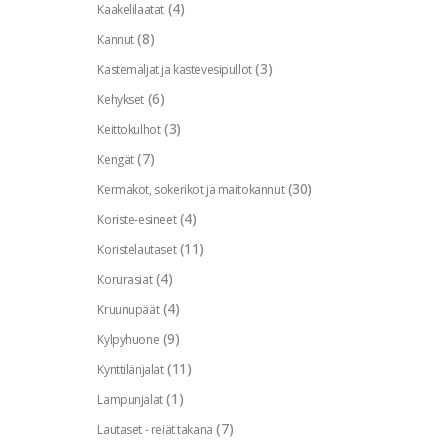
(4)
Kaakelilaatat
(8)
Kannut
(3)
Kastemaljat ja kastevesipullot
(6)
Kehykset
(3)
Keittokulhot
(7)
Kengät
(30)
Kermakot, sokerikot ja maitokannut
(4)
Koriste-esineet
(11)
Koristelautaset
(4)
Korurasiat
(4)
Kruunupäät
(9)
Kylpyhuone
(11)
Kynttilänjalat
(1)
Lampunjalat
(7)
Lautaset - reiät takana