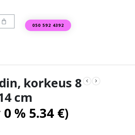
050 592 4392
din, korkeus 8
 14 cm
v 0 %
5.34
€
)