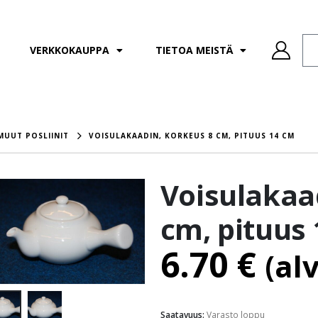
VERKKOKAUPPA
TIETOA MEISTÄ
MUUT POSLIINIT
VOISULAKAADIN, KORKEUS 8 CM, PITUUS 14 CM
Voisulakaa
cm, pituus
6.70
€
(al
Saatavuus:
Varasto loppu