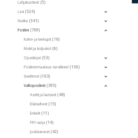
(5)
Lahjatuotteet
(524)
Lasi
(341)
Nukke
(769)
Posliini
(16)
Kahvi- ja teekupit
(6)
Mukit ja kolpakot
(53)
Opaskirjat
(136)
Posliininmaalaus- tarvikkeet
(163)
Siveltimet
(395)
Valkoposliinit
(48)
Asetit ja lautaset
(15)
Eläinaiheet
(11)
Enkelit
(14)
FRY-sarja
(42)
Joulutavarat