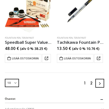
FOUNTAIN PEN
,
TERÄKYNÄT
FOUNTAIN PEN
,
TERÄKYNÄT
Speedball Super Value Lettering & Calligraphy Kit
Tachikawa Fountain Pen School EF
48.00
€
13.50
€
(alv 0 %
38.25
€
)
(alv 0 %
10.76
€
)
LISÄÄ OSTOSKORIIN
LISÄÄ OSTOSKORIIN
1
2
Osastot
(2956)