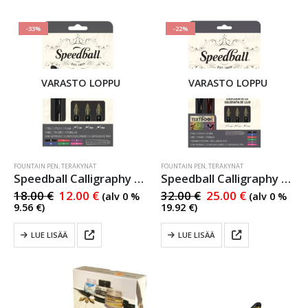
-33%
-22%
VARASTO LOPPU
VARASTO LOPPU
FOUNTAIN PEN
,
TERÄKYNÄT
FOUNTAIN PEN
,
TERÄKYNÄT
Speedball Calligraphy Set
Speedball Calligraphy Set + Textbook
18.00
€
12.00
€
32.00
€
25.00
€
(alv 0 %
(alv 0 %
9.56
€
)
19.92
€
)
LUE LISÄÄ
LUE LISÄÄ