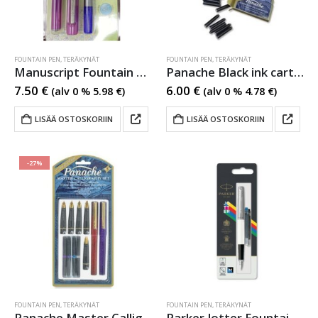
FOUNTAIN PEN
,
TERÄKYNÄT
FOUNTAIN PEN
,
TERÄKYNÄT
Manuscript Fountain Pen Hand Lettering
Panache Black ink cartridges 10
7.50
€
6.00
€
(alv 0 %
5.98
€
)
(alv 0 %
4.78
€
)
LISÄÄ OSTOSKORIIN
LISÄÄ OSTOSKORIIN
-27%
FOUNTAIN PEN
,
TERÄKYNÄT
FOUNTAIN PEN
,
TERÄKYNÄT
Panache Master Calligraphy Set
Parker Jotter Fountain Pen M