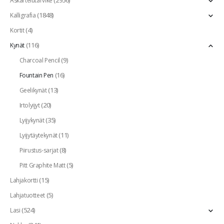
Askartelutarvike
(1848)
Kalligrafia
(4)
Kortit
(116)
Kynät
(9)
Charcoal Pencil
(16)
Fountain Pen
(13)
Geelikynät
(20)
Irtolyijyt
(35)
Lyijykynät
(11)
Lyijytäytekynät
(8)
Piirustus-sarjat
(5)
Pitt Graphite Matt
(15)
Lahjakortti
(5)
Lahjatuotteet
(524)
Lasi