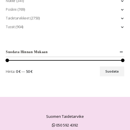
(341)
Nukke
(769)
Posliini
(2750)
Taidetarvikkeet
(904)
Tussit
Suodata Hinnan Mukaan
Hinta:
0 €
—
50 €
Suodata
Suomen Taidetarvike
050 592 4392