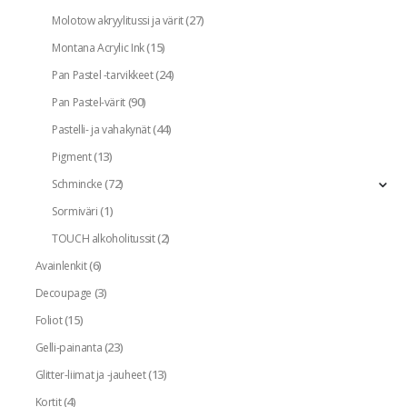
(27)
Molotow akryylitussi ja värit
(15)
Montana Acrylic Ink
(24)
Pan Pastel -tarvikkeet
(90)
Pan Pastel-värit
(44)
Pastelli- ja vahakynät
(13)
Pigment
(72)
Schmincke
(1)
Sormiväri
(2)
TOUCH alkoholitussit
(6)
Avainlenkit
(3)
Decoupage
(15)
Foliot
(23)
Gelli-painanta
(13)
Glitter-liimat ja -jauheet
(4)
Kortit