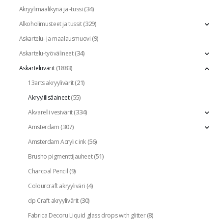
(34)
Akryylimaalikynä ja -tussi
(329)
Alkoholimusteet ja tussit
(9)
Askartelu- ja maalausmuovi
(34)
Askartelu-työvälineet
(1883)
Askarteluvärit
(21)
13arts akryylivärit
(55)
Akryylilisäaineet
(334)
Akvarelli vesivärit
(307)
Amsterdam
(56)
Amsterdam Acrylic ink
(51)
Brusho pigmenttijauheet
(9)
Charcoal Pencil
(4)
Colourcraft akryyliväri
(30)
dp Craft akryylivärit
(8)
Fabrica Decoru Liquid glass drops with glitter