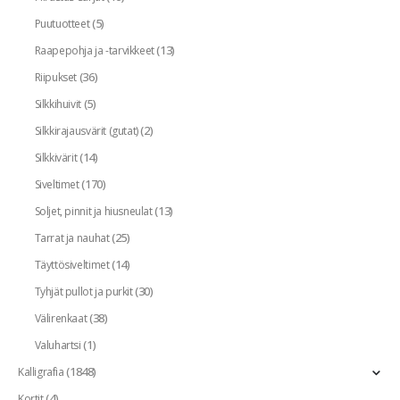
(5)
Puutuotteet
(13)
Raapepohja ja -tarvikkeet
(36)
Riipukset
(5)
Silkkihuivit
(2)
Silkkirajausvärit (gutat)
(14)
Silkkivärit
(170)
Siveltimet
(13)
Soljet, pinnit ja hiusneulat
(25)
Tarrat ja nauhat
(14)
Täyttösiveltimet
(30)
Tyhjät pullot ja purkit
(38)
Välirenkaat
(1)
Valuhartsi
(1848)
Kalligrafia
(4)
Kortit