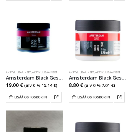
AKRYYLILISÄAINEET
,
AKRYYLILISÄAINEET
AKRYYLILISÄAINEET
,
AKRYYLILISÄAINEET
Amsterdam Black Gesso
Amsterdam Black Gesso
19.00
€
8.80
€
(alv 0 %
15.14
€
)
(alv 0 %
7.01
€
)
LISÄÄ OSTOSKORIIN
LISÄÄ OSTOSKORIIN