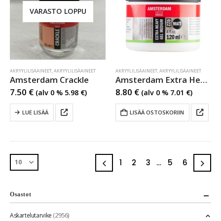
VARASTO LOPPU
AKRYYLILISÄAINEET
,
AKRYYLILISÄAINEET
AKRYYLILISÄAINEET
,
AKRYYLILISÄAINEET
Amsterdam Crackle
Amsterdam Extra Heavy Gel Medium
7.50
€
8.80
€
(alv 0 %
5.98
€
)
(alv 0 %
7.01
€
)
LUE LISÄÄ
LISÄÄ OSTOSKORIIN
1
2
3
…
5
6
Osastot
(2956)
Askartelutarvike