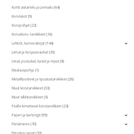
(64)
Kortti askartelu ja Leimailu
(9)
Korulukot
(22)
Korupohjat
(16)
Korvakoru- tarvikkeet
(144)
Lehtiöt, luonnoskirjat
(35)
Liimat ja korjausnauhat
(8)
Liinat, pussukat, kassit ja reput
(1)
Maalauspohja
(26)
Metallituotteet ja ripustustarvikkeet
(33)
Muut korutarvikkeet
(5)
Muut silkkitarvikkeet
(23)
Päälle liimattavat korutarvikkeet
(99)
Paperi ja kartongit
(70)
Piirtäminen
(10)
Piirustus-sarjat