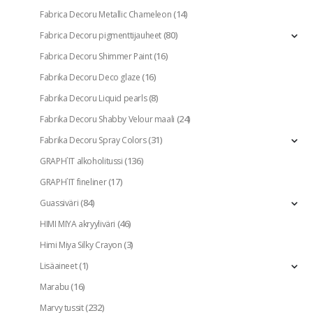
(14)
Fabrica Decoru Metallic Chameleon
(80)
Fabrica Decoru pigmenttijauheet
(16)
Fabrica Decoru Shimmer Paint
(16)
Fabrika Decoru Deco glaze
(8)
Fabrika Decoru Liquid pearls
(24)
Fabrika Decoru Shabby Velour maali
(31)
Fabrika Decoru Spray Colors
(136)
GRAPH`IT alkoholitussi
(17)
GRAPH`IT fineliner
(84)
Guassiväri
(46)
HIMI MIYA akryyliväri
(3)
Himi Miya Silky Crayon
(1)
Lisäaineet
(16)
Marabu
(232)
Marvy tussit