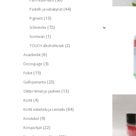
Pan Pastel-värit
(44)
Pastelli- ja vahakynät
(13)
Pigment
(72)
Schmincke
(1)
Sormiväri
(2)
TOUCH alkoholitussit
(6)
Avainlenkit
(3)
Decoupage
(15)
Foliot
(23)
Gelli-painanta
(13)
Glitter-liimat ja -jauheet
(4)
Kortit
(64)
Kortti askartelu ja Leimailu
(9)
Korulukot
(22)
Korupohjat