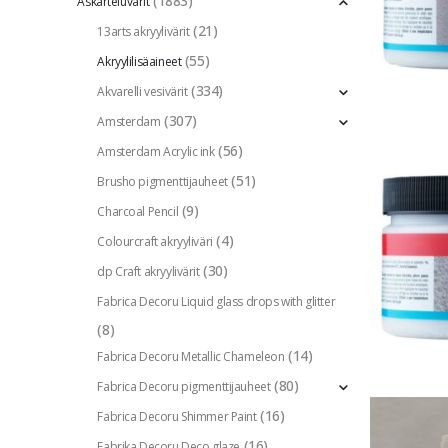
(1883)
Askarteluvärit
(21)
13arts akryylivärit
(55)
Akryylilisäaineet
(334)
Akvarelli vesivärit
(307)
Amsterdam
(56)
Amsterdam Acrylic ink
(51)
Brusho pigmenttijauheet
(9)
Charcoal Pencil
(4)
Colourcraft akryyliväri
(30)
dp Craft akryylivärit
Fabrica Decoru Liquid glass drops with glitter
(8)
(14)
Fabrica Decoru Metallic Chameleon
(80)
Fabrica Decoru pigmenttijauheet
(16)
Fabrica Decoru Shimmer Paint
(16)
Fabrika Decoru Deco glaze