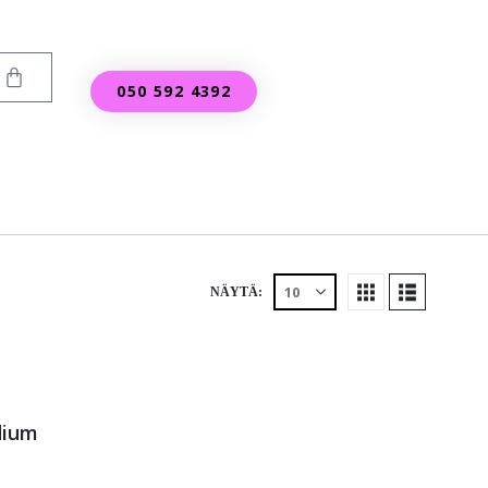
050 592 4392
NÄYTÄ:
dium