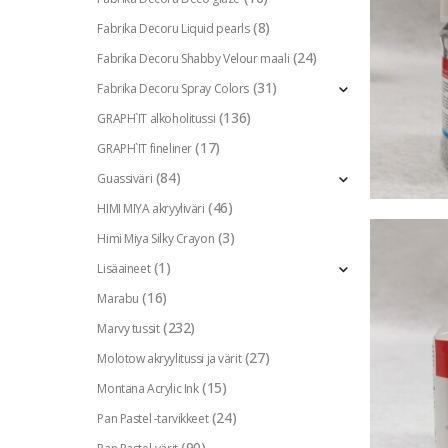
(8)
Fabrika Decoru Liquid pearls
(24)
Fabrika Decoru Shabby Velour maali
(31)
Fabrika Decoru Spray Colors
(136)
GRAPH`IT alkoholitussi
(17)
GRAPH`IT fineliner
(84)
Guassiväri
(46)
HIMI MIYA akryyliväri
(3)
Himi Miya Silky Crayon
(1)
Lisäaineet
(16)
Marabu
(232)
Marvy tussit
(27)
Molotow akryylitussi ja värit
(15)
Montana Acrylic Ink
(24)
Pan Pastel -tarvikkeet
(90)