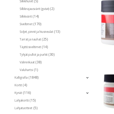
(5)
Silkkihuivit
(2)
Silkkirajausvärit (gutat)
(14)
Silkkivärit
(170)
Siveltimet
(13)
Soljet, pinnit ja hiusneulat
(25)
Tarrat ja nauhat
(14)
Täyttösiveltimet
(30)
Tyhjät pullot ja purkit
(38)
Välirenkaat
(1)
Valuhartsi
(1848)
Kalligrafia
(4)
Kortit
(116)
Kynät
(15)
Lahjakortti
(5)
Lahjatuotteet