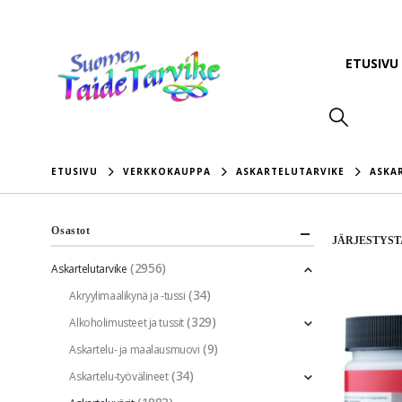
ETUSIVU
ETUSIVU
VERKKOKAUPPA
ASKARTELUTARVIKE
ASKA
Osastot
JÄRJESTYST
(2956)
Askartelutarvike
(34)
Akryylimaalikynä ja -tussi
(329)
Alkoholimusteet ja tussit
(9)
Askartelu- ja maalausmuovi
(34)
Askartelu-työvälineet