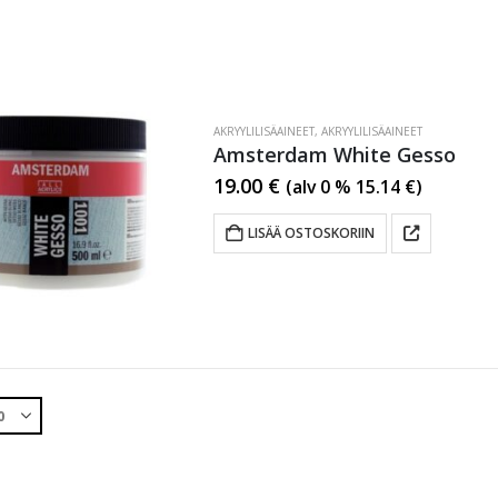
AKRYYLILISÄAINEET
,
AKRYYLILISÄAINEET
Amsterdam White Gesso
19.00
€
(alv 0 %
15.14
€
)
LISÄÄ OSTOSKORIIN