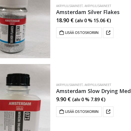
AKRYYLILISÄAINEET
,
AKRYYLILISÄAINEET
Amsterdam Silver Flakes
18.90
€
(alv 0 %
15.06
€
)
LISÄÄ OSTOSKORIIN
AKRYYLILISÄAINEET
,
AKRYYLILISÄAINEET
Amsterdam Slow Drying Me
9.90
€
(alv 0 %
7.89
€
)
LISÄÄ OSTOSKORIIN