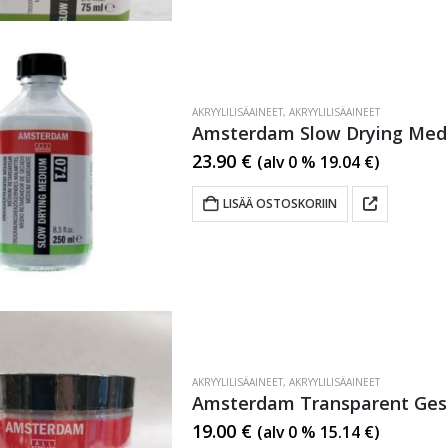
AKRYYLILISÄAINEET
,
AKRYYLILISÄAINEET
Amsterdam Slow Drying Me
23.90
€
(alv 0 %
19.04
€
)
LISÄÄ OSTOSKORIIN
AKRYYLILISÄAINEET
,
AKRYYLILISÄAINEET
Amsterdam Transparent Ges
19.00
€
(alv 0 %
15.14
€
)