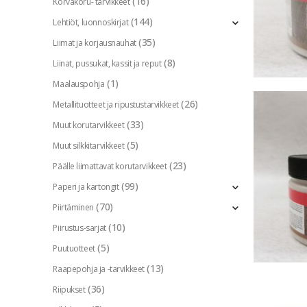
(16)
Korvakoru- tarvikkeet
(144)
Lehtiöt, luonnoskirjat
(35)
Liimat ja korjausnauhat
(8)
Liinat, pussukat, kassit ja reput
(1)
Maalauspohja
(26)
Metallituotteet ja ripustustarvikkeet
(33)
Muut korutarvikkeet
(5)
Muut silkkitarvikkeet
(23)
Päälle liimattavat korutarvikkeet
(99)
Paperi ja kartongit
(70)
Piirtäminen
(10)
Piirustus-sarjat
(5)
Puutuotteet
(13)
Raapepohja ja -tarvikkeet
(36)
Riipukset