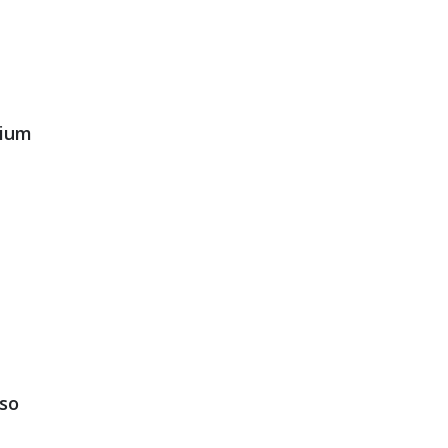
dium
so