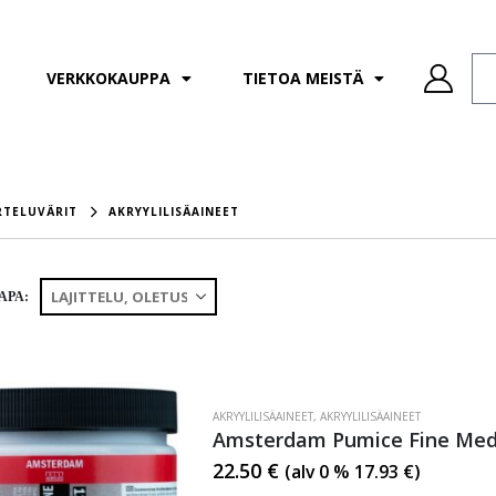
VERKKOKAUPPA
TIETOA MEISTÄ
RTELUVÄRIT
AKRYYLILISÄAINEET
APA:
AKRYYLILISÄAINEET
,
AKRYYLILISÄAINEET
Amsterdam Pumice Fine Me
22.50
€
(alv 0 %
17.93
€
)