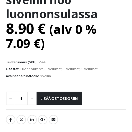
luonnonsulassa
8.90
€
(alv 0 %
7.09
€
)
Tuotetunnus (SKU):
2544
Osastot:
Luonnonkarva
,
Siveltimet
,
Siveltimet
,
Siveltimet
Avainsana tuotteelle
sivellin
LISÄÄ OSTOSKORIIN