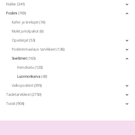
(341)
Nukke
(769)
Posliini
(16)
Kahvi- ja teekupit
(6)
Mukit ja kolpakot
(53)
Opaskirjat
(136)
Posliininmaalaus- tarvikkeet
(163)
Siveltimet
(120)
Keinokuitu
(43)
Luonnonkarva
(395)
Valkoposliinit
(2750)
Taidetarvikkeet
(904)
Tussit