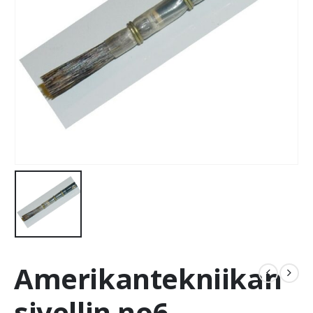
Amerikantekniikan
sivellin no6