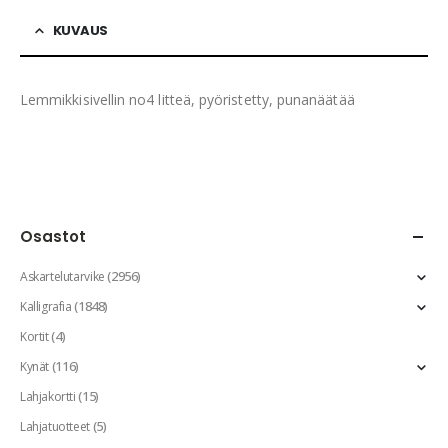
KUVAUS
Lemmikkisivellin no4 litteä, pyöristetty, punanäätää
Osastot
(2956)
Askartelutarvike
(1848)
Kalligrafia
(4)
Kortit
(116)
Kynät
(15)
Lahjakortti
(5)
Lahjatuotteet