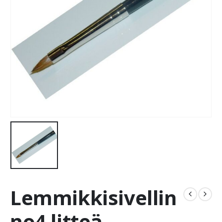
Lemmikkisivellin
no4 litteä,