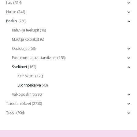
(524)
Lasi
(341)
Nukke
(769)
Posliini
(16)
Kahvi- ja teekupit
(6)
Mukit ja kolpakot
(53)
Opaskirjat
(136)
Posliininmaalaus- tarvikkeet
(163)
Siveltimet
(120)
Keinokuitu
(43)
Luonnonkarva
(395)
Valkoposliinit
(2750)
Taidetarvikkeet
(904)
Tussit