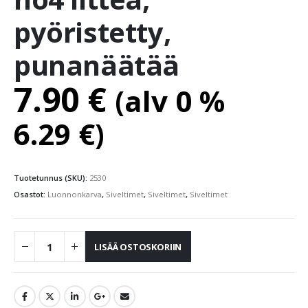
pyöristetty,
punanäätää
7.90
€
(alv 0 %
6.29
€
)
Tuotetunnus (SKU):
2530
Osastot:
Luonnonkarva
,
Siveltimet
,
Siveltimet
,
Siveltimet
LISÄÄ OSTOSKORIIN