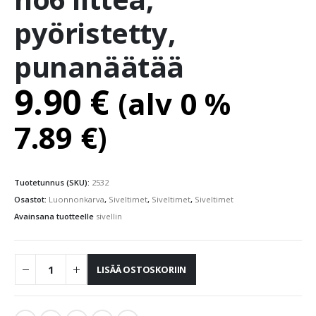
pyöristetty,
punanäätää
9.90
€
(alv 0 %
7.89
€
)
Tuotetunnus (SKU):
2532
Osastot:
Luonnonkarva
,
Siveltimet
,
Siveltimet
,
Siveltimet
Avainsana tuotteelle
sivellin
LISÄÄ OSTOSKORIIN