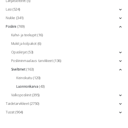
(5)
Lahjatuotteet
(524)
Lasi
(341)
Nukke
(769)
Posliini
(16)
Kahvi- ja teekupit
(6)
Mukit ja kolpakot
(53)
Opaskirjat
(136)
Posliininmaalaus- tarvikkeet
(163)
Siveltimet
(120)
Keinokuitu
(43)
Luonnonkarva
(395)
Valkoposliinit
(2750)
Taidetarvikkeet
(904)
Tussit