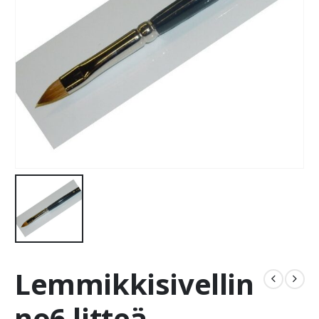
Lemmikkisivellin
no6 litteä,