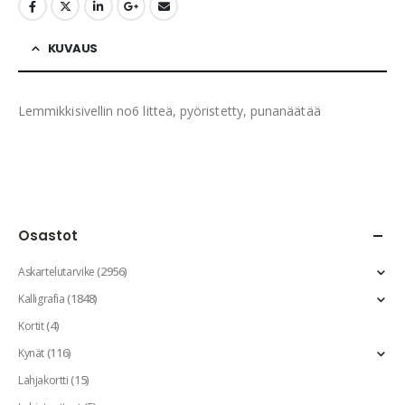
KUVAUS
Lemmikkisivellin no6 litteä, pyöristetty, punanäätää
Osastot
(2956)
Askartelutarvike
(1848)
Kalligrafia
(4)
Kortit
(116)
Kynät
(15)
Lahjakortti