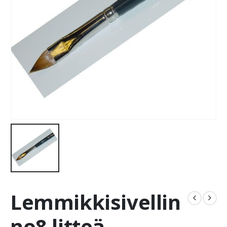
Lemmikkisivellin
no8 litteä,