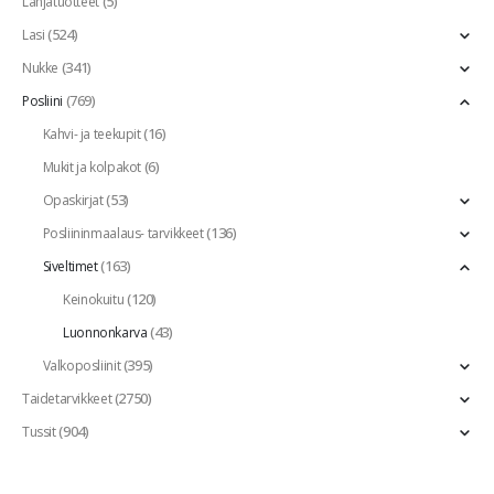
(5)
Lahjatuotteet
(524)
Lasi
(341)
Nukke
(769)
Posliini
(16)
Kahvi- ja teekupit
(6)
Mukit ja kolpakot
(53)
Opaskirjat
(136)
Posliininmaalaus- tarvikkeet
(163)
Siveltimet
(120)
Keinokuitu
(43)
Luonnonkarva
(395)
Valkoposliinit
(2750)
Taidetarvikkeet
(904)
Tussit