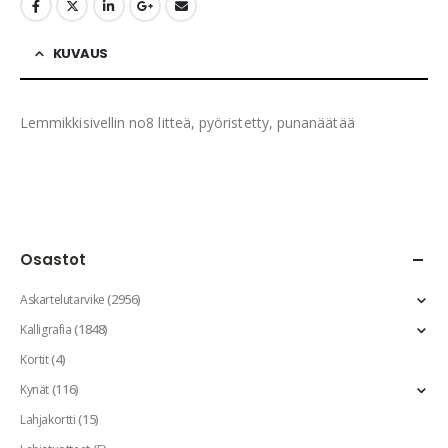
KUVAUS
Lemmikkisivellin no8 litteä, pyöristetty, punanäätää
Osastot
(2956)
Askartelutarvike
(1848)
Kalligrafia
(4)
Kortit
(116)
Kynät
(15)
Lahjakortti