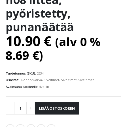
pyöristetty,
punanäätää
10.90
€
(alv 0 %
8.69
€
)
Tuotetunnus (SKU):
2534
Osastot:
Luonnonkarva
,
Siveltimet
,
Siveltimet
,
Siveltimet
Avainsana tuotteelle
sivellin
LISÄÄ OSTOSKORIIN