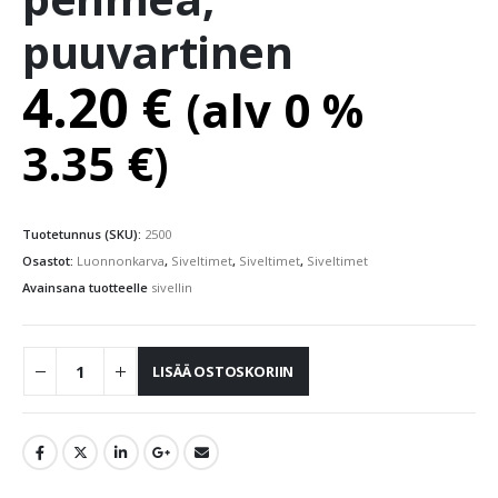
puuvartinen
4.20
€
(alv 0 %
3.35
€
)
Tuotetunnus (SKU):
2500
Osastot:
Luonnonkarva
,
Siveltimet
,
Siveltimet
,
Siveltimet
Avainsana tuotteelle
sivellin
LISÄÄ OSTOSKORIIN