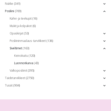
(341)
Nukke
(769)
Posliini
(16)
Kahvi- ja teekupit
(6)
Mukit ja kolpakot
(53)
Opaskirjat
(136)
Posliininmaalaus- tarvikkeet
(163)
Siveltimet
(120)
Keinokuitu
(43)
Luonnonkarva
(395)
Valkoposliinit
(2750)
Taidetarvikkeet
(904)
Tussit