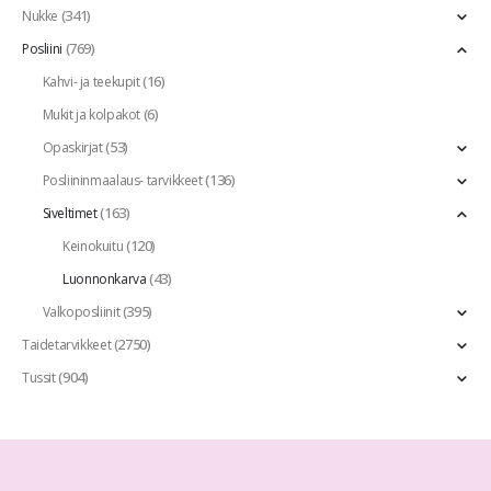
(341)
Nukke
(769)
Posliini
(16)
Kahvi- ja teekupit
(6)
Mukit ja kolpakot
(53)
Opaskirjat
(136)
Posliininmaalaus- tarvikkeet
(163)
Siveltimet
(120)
Keinokuitu
(43)
Luonnonkarva
(395)
Valkoposliinit
(2750)
Taidetarvikkeet
(904)
Tussit