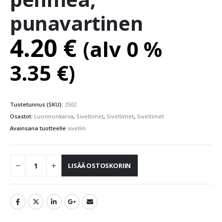
punavartinen
4.20
€
(alv 0 %
3.35
€
)
Tuotetunnus (SKU):
2502
Osastot:
Luonnonkarva
,
Siveltimet
,
Siveltimet
,
Siveltimet
Avainsana tuotteelle
sivellin
LISÄÄ OSTOSKORIIN