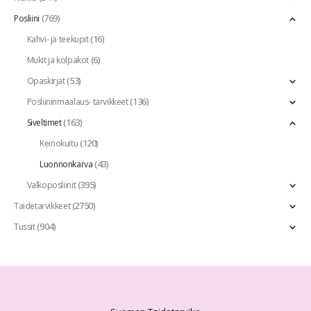
(769)
Posliini
(16)
Kahvi- ja teekupit
(6)
Mukit ja kolpakot
(53)
Opaskirjat
(136)
Posliininmaalaus- tarvikkeet
(163)
Siveltimet
(120)
Keinokuitu
(43)
Luonnonkarva
(395)
Valkoposliinit
(2750)
Taidetarvikkeet
(904)
Tussit