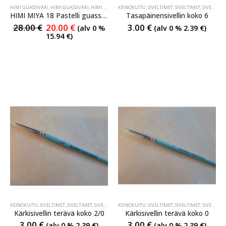
HIMI GUASSIVÄRI
,
HIMI GUASSIVÄRI
,
HIMI GUASSIVÄRI
KEINOKUITU
,
SIVELTIMET
,
SIVELTIMET
,
SIVELTIMET
HIMI MIYA 18 Pastelli guassivärisarja
Tasapäinensivellin koko 6
28.00
€
20.00
€
3.00
€
(alv 0 %
(alv 0 %
2.39
€
)
15.94
€
)
KEINOKUITU
,
SIVELTIMET
,
SIVELTIMET
,
SIVELTIMET
KEINOKUITU
,
SIVELTIMET
,
SIVELTIMET
,
SIVELTIMET
Kärkisivellin terävä koko 2/0
Kärkisivellin terävä koko 0
3.00
€
3.00
€
(alv 0 %
2.39
€
)
(alv 0 %
2.39
€
)