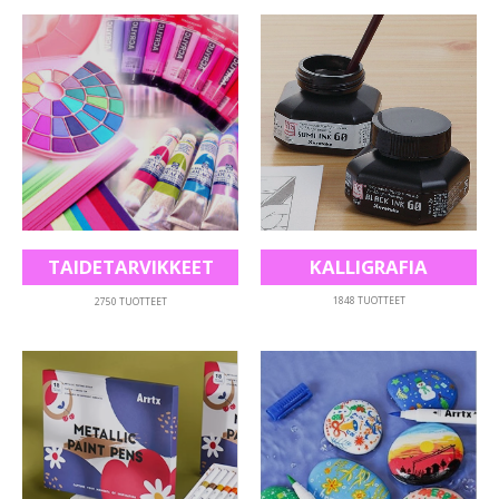
KALLIGRAFIA
TAIDETARVIKKEET
1848
TUOTTEET
2750
TUOTTEET