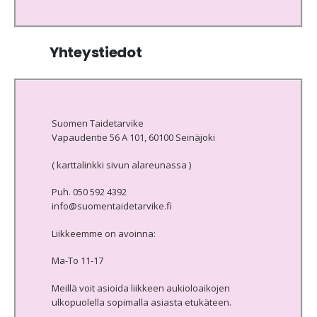
Yhteystiedot
Suomen Taidetarvike
Vapaudentie 56 A 101, 60100 Seinäjoki
( karttalinkki sivun alareunassa )
Puh. 050 592 4392
info@suomentaidetarvike.fi
Liikkeemme on avoinna:
Ma-To 11-17
Meillä voit asioida liikkeen aukioloaikojen
ulkopuolella sopimalla asiasta etukäteen.