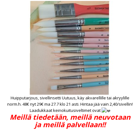
Huipputarjous, sivellinsetti Uutuus, käy akvarellille tai akryylille
norm.h. 48€ nyt 29€ ma 27.7 klo 21 asti. Hintaa jää vain 2,40/sivellin!
Laadukkaat keinokuitusiveltimet ovat
Meillä tiedetään, meillä neuvotaan
ja meillä palvellaan!!