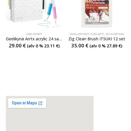
GEELIKYNÄT
SIVELLINTUSSIT
,
TUSSI SETIT
,
ZIG KURETAKE
Geelikynä Arrtx acrylic 24 sarja
Zig Clean Brush ITSUKI 12 set
29.00
€
35.00
€
(alv 0 %
23.11
€
)
(alv 0 %
27.89
€
)