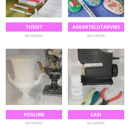
ASKARTELUTARVIKE
TUSSIT
2956
TUOTTEET
904
TUOTTEET
POSLIINI
LASI
769
TUOTTEET
524
TUOTTEET