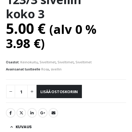
koko 3
5.00
€
(alv 0 %
3.98
€
)
Osastot:
Keinokuitu
,
Siveltimet
,
Siveltimet
,
Siveltimet
Avainsanat tuotteelle
Rosa
,
sivellin
LISÄÄ OSTOSKORIIN
KUVAUS