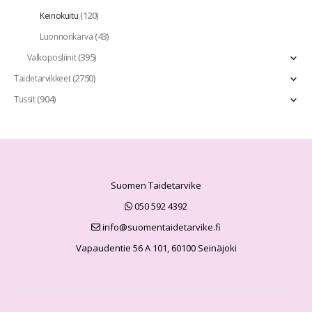
(120)
Keinokuitu
(43)
Luonnonkarva
(395)
Valkoposliinit
(2750)
Taidetarvikkeet
(904)
Tussit
Suomen Taidetarvike
050 592 4392
info@suomentaidetarvike.fi
Vapaudentie 56 A 101, 60100 Seinäjoki