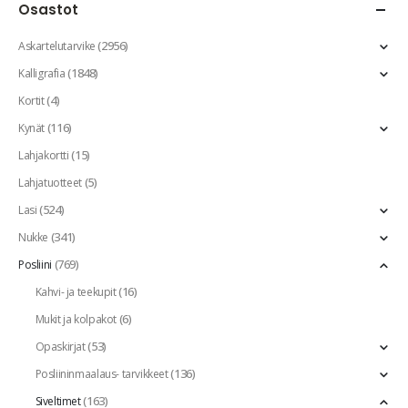
Osastot
(2956)
Askartelutarvike
(1848)
Kalligrafia
(4)
Kortit
(116)
Kynät
(15)
Lahjakortti
(5)
Lahjatuotteet
(524)
Lasi
(341)
Nukke
(769)
Posliini
(16)
Kahvi- ja teekupit
(6)
Mukit ja kolpakot
(53)
Opaskirjat
(136)
Posliininmaalaus- tarvikkeet
(163)
Siveltimet