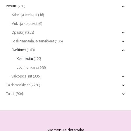
(769)
Posliini
(16)
Kahvi- ja teekupit
(6)
Mukit ja kolpakot
(53)
Opaskirjat
(136)
Posliininmaalaus- tarvikkeet
(163)
Siveltimet
(120)
Keinokuitu
(43)
Luonnonkarva
(395)
Valkoposliinit
(2750)
Taidetarvikkeet
(904)
Tussit
Suomen Taidetarvike