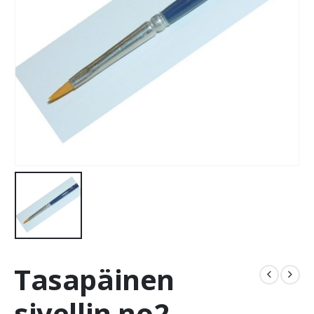
Tasapäinen
sivellin no2