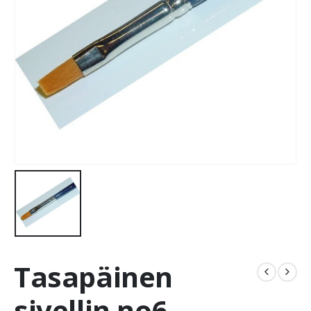
Tasapäinen
sivellin no6