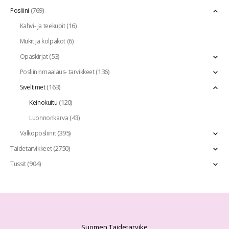
(769)
Posliini
(16)
Kahvi- ja teekupit
(6)
Mukit ja kolpakot
(53)
Opaskirjat
(136)
Posliininmaalaus- tarvikkeet
(163)
Siveltimet
(120)
Keinokuitu
(43)
Luonnonkarva
(395)
Valkoposliinit
(2750)
Taidetarvikkeet
(904)
Tussit
Suomen Taidetarvike