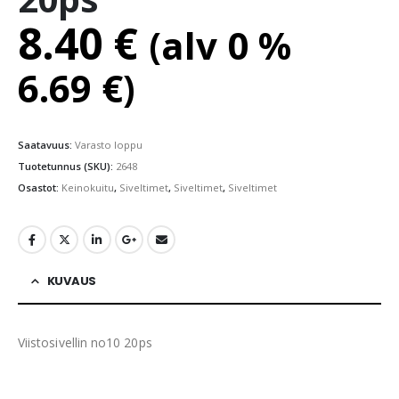
8.40
€
(alv 0 %
6.69
€
)
Saatavuus:
Varasto loppu
Tuotetunnus (SKU):
2648
Osastot:
Keinokuitu
,
Siveltimet
,
Siveltimet
,
Siveltimet
KUVAUS
Viistosivellin no10 20ps