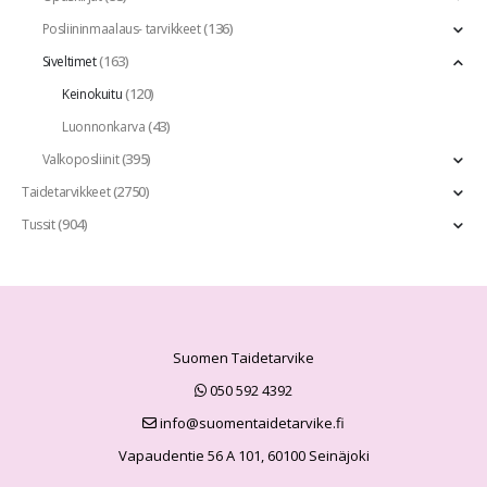
(136)
Posliininmaalaus- tarvikkeet
(163)
Siveltimet
(120)
Keinokuitu
(43)
Luonnonkarva
(395)
Valkoposliinit
(2750)
Taidetarvikkeet
(904)
Tussit
Suomen Taidetarvike
050 592 4392
info@suomentaidetarvike.fi
Vapaudentie 56 A 101, 60100 Seinäjoki