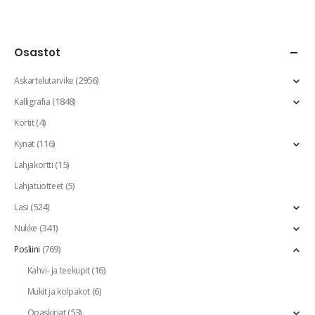
Osastot
(2956)
Askartelutarvike
(1848)
Kalligrafia
(4)
Kortit
(116)
Kynät
(15)
Lahjakortti
(5)
Lahjatuotteet
(524)
Lasi
(341)
Nukke
(769)
Posliini
(16)
Kahvi- ja teekupit
(6)
Mukit ja kolpakot
(53)
Opaskirjat