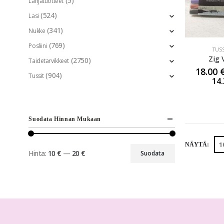
(5)
Lahjatuotteet
(524)
Lasi
(341)
Nukke
(769)
Posliini
TUSS
Zig 
(2750)
Taidetarvikkeet
18.00
(904)
Tussit
14
Suodata Hinnan Mukaan
NÄYTÄ:
Hinta:
10 €
—
20 €
Suodata