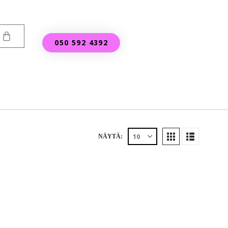
050 592 4392
NÄYTÄ: