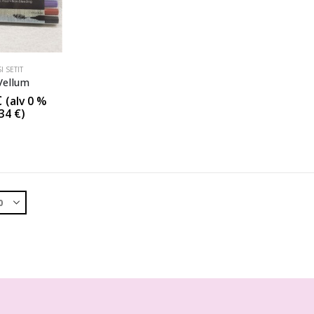
I SETIT
Vellum
€
(alv 0 %
.34
€
)